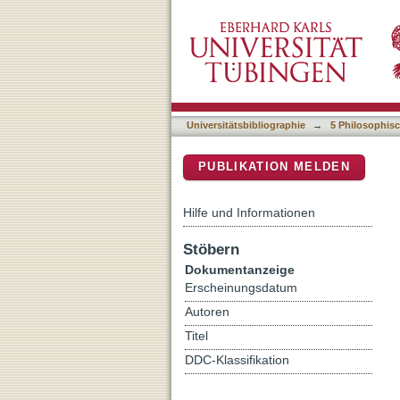
Kant über Spontaneität 
DSpace Repositorium (Manakin b
Universitätsbibliographie
→
5 Philosophisc
PUBLIKATION MELDEN
Hilfe und Informationen
Stöbern
Dokumentanzeige
Erscheinungsdatum
Autoren
Titel
DDC-Klassifikation