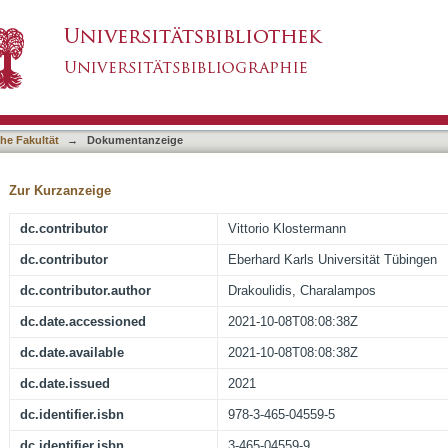
und Selbstbestimmung im Denken
asiert)
he Fakultät
→
Dokumentanzeige
Zur Kurzanzeige
dc.contributor
Vittorio Klostermann
dc.contributor
Eberhard Karls Universität Tübingen
dc.contributor.author
Drakoulidis, Charalampos
dc.date.accessioned
2021-10-08T08:08:38Z
dc.date.available
2021-10-08T08:08:38Z
dc.date.issued
2021
dc.identifier.isbn
978-3-465-04559-5
dc.identifier.isbn
3-465-04559-9