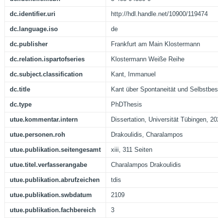
dc.identifier.uri
http://hdl.handle.net/10900/119474
dc.language.iso
de
dc.publisher
Frankfurt am Main Klostermann
dc.relation.ispartofseries
Klostermann Weiße Reihe
dc.subject.classification
Kant, Immanuel
dc.title
Kant über Spontaneität und Selbstb
dc.type
PhDThesis
utue.kommentar.intern
Dissertation, Universität Tübingen, 2
utue.personen.roh
Drakoulidis, Charalampos
utue.publikation.seitengesamt
xiii, 311 Seiten
utue.titel.verfasserangabe
Charalampos Drakoulidis
utue.publikation.abrufzeichen
tdis
utue.publikation.swbdatum
2109
utue.publikation.fachbereich
3