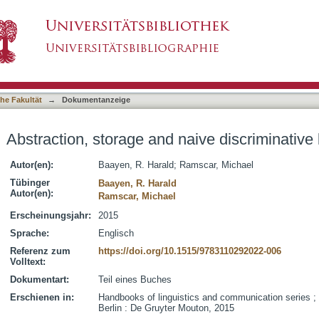
aive discriminative learning
asiert)
he Fakultät
→
Dokumentanzeige
Abstraction, storage and naive discriminative 
Autor(en):
Baayen, R. Harald
;
Ramscar, Michael
Tübinger
Baayen, R. Harald
Autor(en):
Ramscar, Michael
Erscheinungsjahr:
2015
Sprache:
Englisch
Referenz zum
https://doi.org/10.1515/9783110292022-006
Volltext:
Dokumentart:
Teil eines Buches
Erschienen in:
Handbooks of linguistics and communication series ; 
Berlin : De Gruyter Mouton, 2015