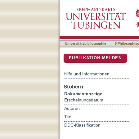
Abstraction, storage and n
DSpace Repositorium (Manakin b
Universitätsbibliographie
→
5 Philosophisc
PUBLIKATION MELDEN
Hilfe und Informationen
Stöbern
Dokumentanzeige
Erscheinungsdatum
Autoren
Titel
DDC-Klassifikation