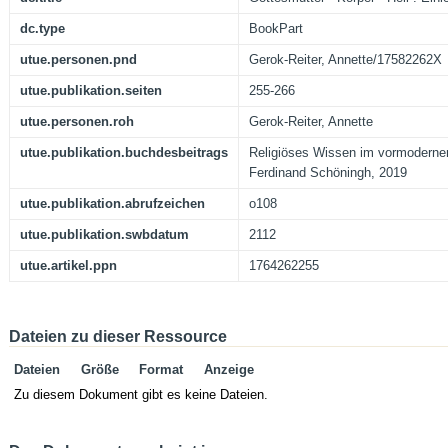
dc.type
BookPart
utue.personen.pnd
Gerok-Reiter, Annette/17582262X
utue.publikation.seiten
255-266
utue.personen.roh
Gerok-Reiter, Annette
utue.publikation.buchdesbeitrags
Religiöses Wissen im vormodernen
Ferdinand Schöningh, 2019
utue.publikation.abrufzeichen
o108
utue.publikation.swbdatum
2112
utue.artikel.ppn
1764262255
Dateien zu dieser Ressource
Dateien
Größe
Format
Anzeige
Zu diesem Dokument gibt es keine Dateien.