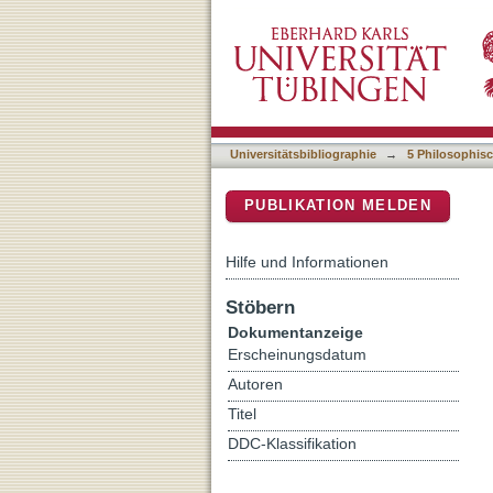
Gottesmutter - Körper - Hei
DSpace Repositorium (Manakin b
Universitätsbibliographie
→
5 Philosophisc
PUBLIKATION MELDEN
Hilfe und Informationen
Stöbern
Dokumentanzeige
Erscheinungsdatum
Autoren
Titel
DDC-Klassifikation