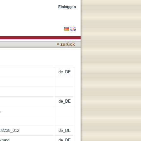
Einloggen
« zurück
de_DE
de_DE
4
782239_012
de_DE
eitung
de_DE