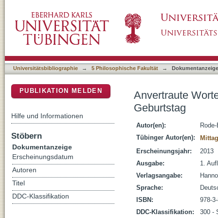
Anvertraute Worte : Festschrift Helwig Schm
DSpace Repositorium (Manakin basiert)
Universitätsbibliographie
→
5 Philosophische Fakultät
→
Dokumentanzeig
PUBLIKATION MELDEN
Anvertraute Worte
Geburtstag
Hilfe und Informationen
Autor(en):
Rode-
Stöbern
Tübinger Autor(en):
Mitta
Dokumentanzeige
Erscheinungsjahr:
2013
Erscheinungsdatum
Ausgabe:
1. Aufl
Autoren
Verlagsangabe:
Hanno
Titel
Sprache:
Deuts
DDC-Klassifikation
ISBN:
978-3
DDC-Klassifikation:
300 - 