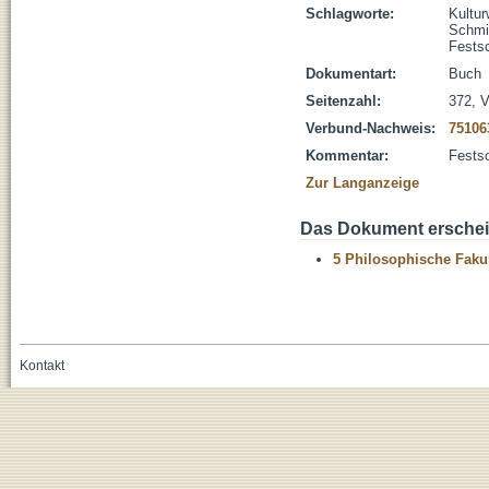
Schlagworte:
Kultu
Schmid
Festsc
Dokumentart:
Buch
Seitenzahl:
372, V
Verbund-Nachweis:
75106
Kommentar:
Festsc
Zur Langanzeige
Das Dokument erschein
5 Philosophische Fakul
Kontakt