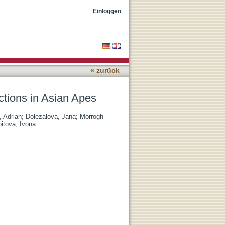
Einloggen
« zurück
ctions in Asian Apes
t, Adrian
;
Dolezalova, Jana
;
Morrogh-
itova, Ivona