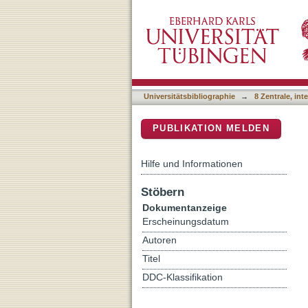
Genetic characterization 
DSpace Repositorium (Manakin b
Universitätsbibliographie
→
8 Zentrale, in
PUBLIKATION MELDEN
Hilfe und Informationen
Stöbern
Dokumentanzeige
Erscheinungsdatum
Autoren
Titel
DDC-Klassifikation