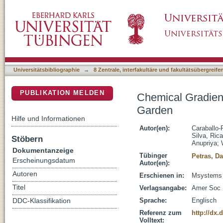
Chemical Gradients of Plant Substrates in 
DSpace Repositorium (Manakin basiert)
Universitätsbibliographie
→
8 Zentrale, interfakultäre und fakultätsübergreif
PUBLIKATION MELDEN
Chemical Gradient
Garden
Hilfe und Informationen
Autor(en):
Caraballo-
Silva, Ric
Stöbern
Anupriya
;
Dokumentanzeige
Tübinger
Petras, Da
Erscheinungsdatum
Autor(en):
Autoren
Erschienen in:
Msystems (
Titel
Verlagsangabe:
Amer Soc 
Sprache:
Englisch
DDC-Klassifikation
Referenz zum
http://dx
Volltext: