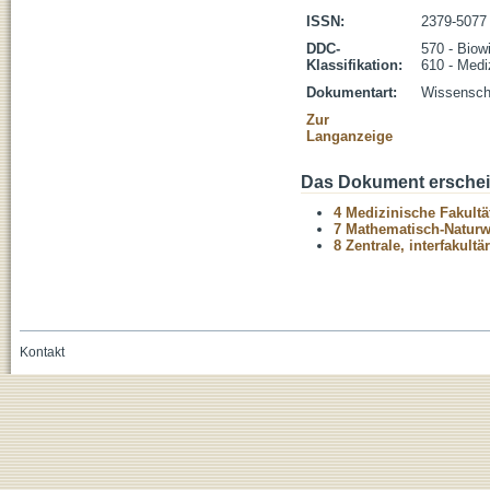
ISSN:
2379-5077
DDC-
570 - Biow
Klassifikation:
610 - Medi
Dokumentart:
Wissenscha
Zur
Langanzeige
Das Dokument erschein
4 Medizinische Fakultä
7 Mathematisch-Naturwi
8 Zentrale, interfakult
Kontakt