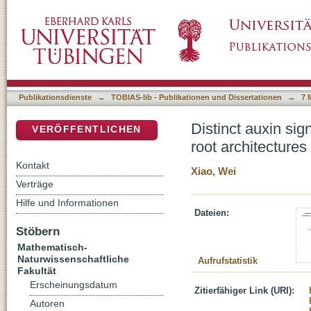
Distinct auxin signalling hubs modulate seco
DSpace Repositorium (Manakin basiert)
Publikationsdienste
→
TOBIAS-lib - Publikationen und Dissertationen
→
7 
Distinct auxin si
VERÖFFENTLICHEN
root architectures
Kontakt
Xiao, Wei
Verträge
Hilfe und Informationen
Dateien:
Stöbern
Mathematisch-
Naturwissenschaftliche
Aufrufstatistik
Fakultät
Erscheinungsdatum
Zitierfähiger Link (URI):
Autoren