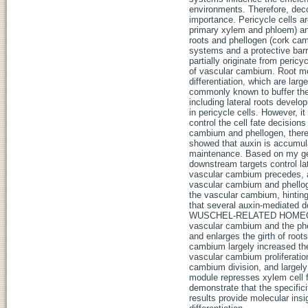
environments. Therefore, deco
importance. Pericycle cells ar
primary xylem and phloem) and a
roots and phellogen (cork camb
systems and a protective barr
partially originate from pericy
of vascular cambium. Root mor
differentiation, which are lar
commonly known to buffer the 
including lateral roots devel
in pericycle cells. However, 
control the cell fate decisions
cambium and phellogen, there
showed that auxin is accumula
maintenance. Based on my ge
downstream targets control la
vascular cambium precedes, an
vascular cambium and phellogen
the vascular cambium, hintin
that several auxin-mediated
WUSCHEL-RELATED HOMEOBOX
vascular cambium and the phe
and enlarges the girth of roo
cambium largely increased th
vascular cambium proliferation
cambium division, and largel
module represses xylem cell 
demonstrate that the specifici
results provide molecular in