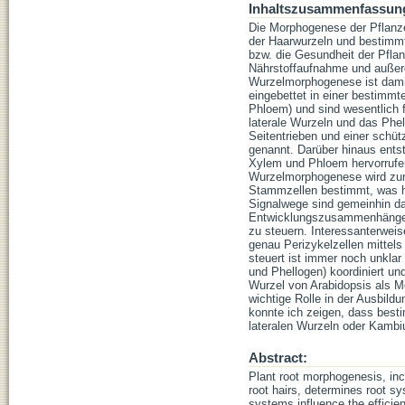
Inhaltszusammenfassun
Die Morphogenese der Pflanze
der Haarwurzeln und bestimm
bzw. die Gesundheit der Pfla
Nährstoffaufnahme und außerd
Wurzelmorphogenese ist damit
eingebettet in einer bestimm
Phloem) und sind wesentlich f
laterale Wurzeln und das Phe
Seitentrieben und einer schü
genannt. Darüber hinaus entst
Xylem und Phloem hervorrufe
Wurzelmorphogenese wird zum
Stammzellen bestimmt, was ha
Signalwege sind gemeinhin da
Entwicklungszusammenhängen,
zu steuern. Interessanterweise
genau Perizykelzellen mittels
steuert ist immer noch unklar
und Phellogen) koordiniert u
Wurzel von Arabidopsis als Mo
wichtige Rolle in der Ausbild
konnte ich zeigen, dass bes
lateralen Wurzeln oder Kambi
Abstract:
Plant root morphogenesis, inc
root hairs, determines root s
systems influence the efficien