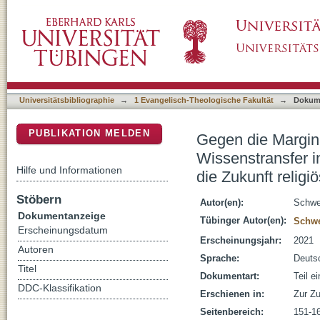
Gegen die Marginalisierung religiöser Bildung
DSpace Repositorium (Manakin basiert)
Religionspädagogik und seine Bedeutung für 
Universitätsbibliographie
→
1 Evangelisch-Theologische Fakultät
→
Dokum
PUBLIKATION MELDEN
Gegen die Marginal
Wissenstransfer i
Hilfe und Informationen
die Zukunft religi
Stöbern
Autor(en):
Schwei
Dokumentanzeige
Tübinger Autor(en):
Schwe
Erscheinungsdatum
Erscheinungsjahr:
2021
Autoren
Sprache:
Deuts
Titel
Dokumentart:
Teil e
DDC-Klassifikation
Erschienen in:
Zur Zu
Seitenbereich:
151-1