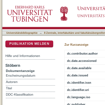
Assessment of styrene-divinylbenzene polyme
DSpace Repositorium (Manakin basiert)
tandem mass spectrometry for the analysis of
Universitätsbibliographie
→
8 Zentrale, interfakultäre und fakultätsübergreif
PUBLIKATION MELDEN
Zur Kurzanzeige
dc.contributor.author
Hilfe und Informationen
dc.date.accessioned
Stöbern
dc.date.available
Dokumentanzeige
dc.date.issued
Erscheinungsdatum
Autoren
dc.identifier.issn
Titel
dc.identifier.uri
DDC-Klassifikation
dc.language.iso
dc.publisher