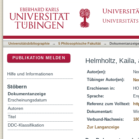
Helmholtz, Kaila, and the representational 
DSpace Repositorium (Manakin basiert)
Universitätsbibliographie
→
5 Philosophische Fakultät
→
Dokumentanzeig
PUBLIKATION MELDEN
Helmholtz, Kaila,
Autor(en):
Neu
Hilfe und Informationen
Tübinger Autor(en):
Ne
Stöbern
Erschienen in:
HOP
Dokumentanzeige
Sprache:
Eng
Erscheinungsdatum
Referenz zum Volltext:
htt
Autoren
Dokumentart:
Wis
Titel
Verbund-Nachweis:
18
DDC-Klassifikation
Zur Langanzeige