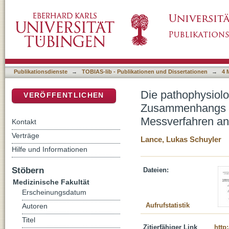
Die pathophysiologische und diagnostische
DSpace Repositorium (Manakin basiert)
und der in invasiven Messverfahren analysie
Publikationsdienste
→
TOBIAS-lib - Publikationen und Dissertationen
→
4 
Die pathophysiol
VERÖFFENTLICHEN
Zusammenhangs de
Messverfahren an
Kontakt
Verträge
Lance, Lukas Schuyler
Hilfe und Informationen
Stöbern
Dateien:
Medizinische Fakultät
Erscheinungsdatum
Aufrufstatistik
Autoren
Titel
Zitierfähiger Link
http