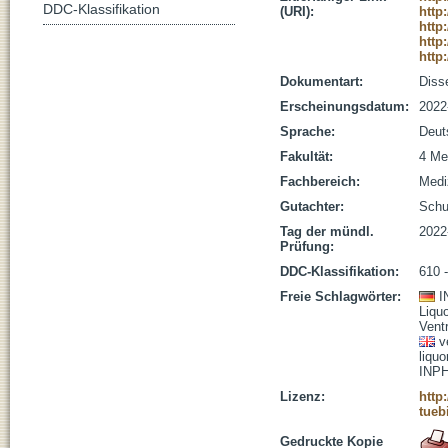
DDC-Klassifikation
(URI):
http
http
http
http
Dokumentart:
Disse
Erscheinungsdatum:
2022
Sprache:
Deut
Fakultät:
4 Me
Fachbereich:
Medi
Gutachter:
Schu
Tag der mündl.
2022
Prüfung:
DDC-Klassifikation:
610 
Freie Schlagwörter:
I
Liqu
Ventr
v
liqu
INP
Lizenz:
http
tueb
Gedruckte Kopie