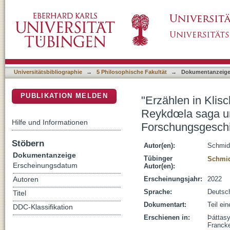
"Erzählen in Klischees"? : repetitive und s
DSpace Repositorium (Manakin basiert)
saga im Spiegel von Forschungsgeschichte u
Universitätsbibliographie
→
5 Philosophische Fakultät
→
Dokumentanzeig
PUBLIKATION MELDEN
"Erzählen in Klisc
Reykdœla saga un
Hilfe und Informationen
Forschungsgeschi
Stöbern
Autor(en):
Schmid
Dokumentanzeige
Tübinger
Schmid
Erscheinungsdatum
Autor(en):
Erscheinungsjahr:
2022
Autoren
Sprache:
Deutsc
Titel
Dokumentart:
Teil ei
DDC-Klassifikation
Erschienen in:
Þáttasy
Franck