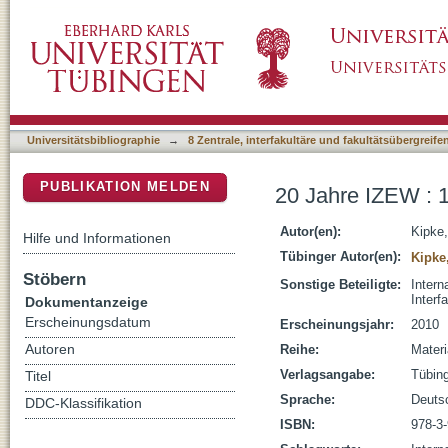
20 Jahre IZEW : 1990-2010 ; Jubiläumsmaga
DSpace Repositorium (Manakin basiert)
Universitätsbibliographie
→
8 Zentrale, interfakultäre und fakultätsübergreif
PUBLIKATION MELDEN
20 Jahre IZEW : 
Autor(en):
Kipke,
Hilfe und Informationen
Tübinger Autor(en):
Kipke
Stöbern
Sonstige Beteiligte:
Intern
Interf
Dokumentanzeige
Erscheinungsdatum
Erscheinungsjahr:
2010
Autoren
Reihe:
Materi
Verlagsangabe:
Tübin
Titel
Sprache:
Deuts
DDC-Klassifikation
ISBN:
978-3