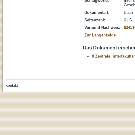
Schlagworte:
Intern
Gesch
Dokumentart:
Buch
Seitenzahl:
61 S.
Verbund-Nachweis:
63451
Zur Langanzeige
Das Dokument erschein
8 Zentrale, interfakult
Kontakt