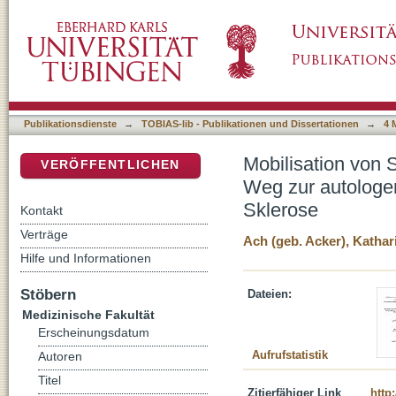
Mobilisation von Stammzellen - ein untersch
DSpace Repositorium (Manakin basiert)
Stammzelltransplantation bei Systemischer 
Publikationsdienste
→
TOBIAS-lib - Publikationen und Dissertationen
→
4 
Mobilisation von 
VERÖFFENTLICHEN
Weg zur autologe
Sklerose
Kontakt
Verträge
Ach (geb. Acker), Kathar
Hilfe und Informationen
Stöbern
Dateien:
Medizinische Fakultät
Erscheinungsdatum
Aufrufstatistik
Autoren
Titel
Zitierfähiger Link
http