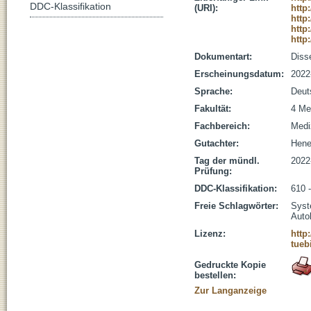
DDC-Klassifikation
(URI):
http
http
http
http
Dokumentart:
Disse
Erscheinungsdatum:
2022
Sprache:
Deut
Fakultät:
4 Me
Fachbereich:
Medi
Gutachter:
Henes
Tag der mündl.
2022
Prüfung:
DDC-Klassifikation:
610 
Freie Schlagwörter:
Syst
Auto
Lizenz:
http
tueb
Gedruckte Kopie
bestellen:
Zur Langanzeige