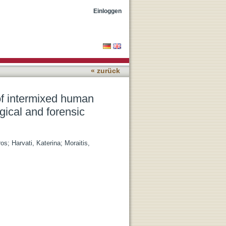
l remains recovered from
Einloggen
« zurück
of intermixed human
gical and forensic
ros
;
Harvati, Katerina
;
Moraitis,