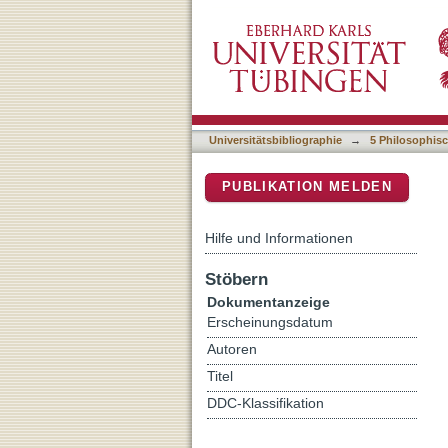
Accurate and semi-automa
DSpace Repositorium (Manakin b
bioarchaeological and for
Universitätsbibliographie
→
5 Philosophisc
PUBLIKATION MELDEN
Hilfe und Informationen
Stöbern
Dokumentanzeige
Erscheinungsdatum
Autoren
Titel
DDC-Klassifikation