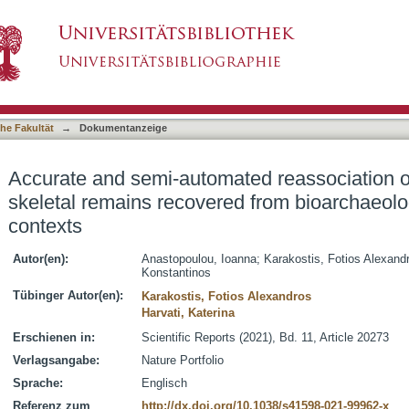
ted reassociation of intermixed human skeleta
asiert)
ensic contexts
he Fakultät
→
Dokumentanzeige
Accurate and semi-automated reassociation 
skeletal remains recovered from bioarchaeolo
contexts
Autor(en):
Anastopoulou, Ioanna
;
Karakostis, Fotios Alexand
Konstantinos
Tübinger Autor(en):
Karakostis, Fotios Alexandros
Harvati, Katerina
Erschienen in:
Scientific Reports (2021), Bd. 11, Article 20273
Verlagsangabe:
Nature Portfolio
Sprache:
Englisch
Referenz zum
http://dx.doi.org/10.1038/s41598-021-99962-x