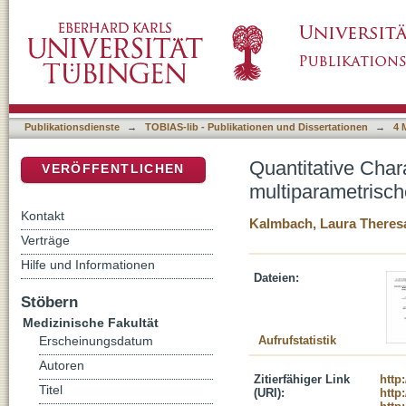
Quantitative Charakterisierung von Prostatal
DSpace Repositorium (Manakin basiert)
Magnetresonanztomographie
Publikationsdienste
→
TOBIAS-lib - Publikationen und Dissertationen
→
4 
Quantitative Char
VERÖFFENTLICHEN
multiparametrisc
Kontakt
Kalmbach, Laura Theres
Verträge
Hilfe und Informationen
Dateien:
Stöbern
Medizinische Fakultät
Aufrufstatistik
Erscheinungsdatum
Autoren
Zitierfähiger Link
http
Titel
(URI):
http