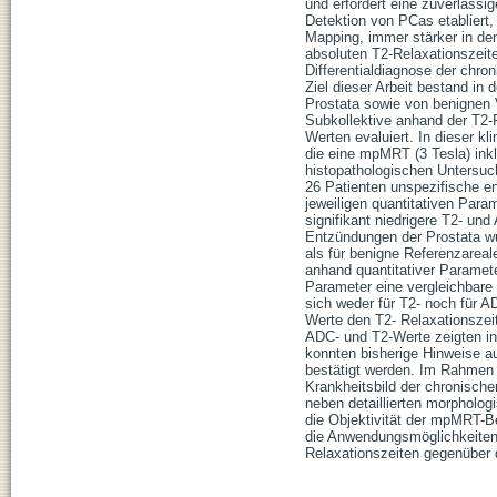
und erfordert eine zuverlässi
Detektion von PCas etabliert
Mapping, immer stärker in den
absoluten T2-Relaxationszeit
Differentialdiagnose der chro
Ziel dieser Arbeit bestand in
Prostata sowie von benignen V
Subkollektive anhand der T2-
Werten evaluiert. In dieser kl
die eine mpMRT (3 Tesla) ink
histopathologischen Untersuc
26 Patienten unspezifische ent
jeweiligen quantitativen Para
signifikant niedrigere T2- un
Entzündungen der Prostata wu
als für benigne Referenzareal
anhand quantitativer Paramet
Parameter eine vergleichbare
sich weder für T2- noch für A
Werte den T2- Relaxationszeit
ADC- und T2-Werte zeigten ins
konnten bisherige Hinweise a
bestätigt werden. Im Rahmen 
Krankheitsbild der chronische
neben detaillierten morpholog
die Objektivität der mpMRT-B
die Anwendungsmöglichkeiten 
Relaxationszeiten gegenüber 