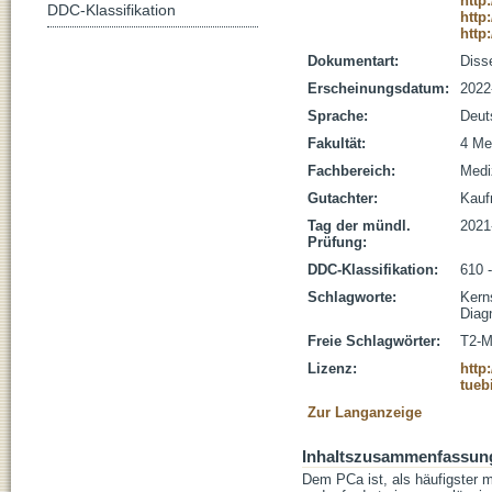
http
DDC-Klassifikation
http
http
Dokumentart:
Disse
Erscheinungsdatum:
2022
Sprache:
Deut
Fakultät:
4 Me
Fachbereich:
Medi
Gutachter:
Kauf
Tag der mündl.
2021
Prüfung:
DDC-Klassifikation:
610 
Schlagworte:
Kerns
Diagn
Freie Schlagwörter:
T2-M
Lizenz:
http
tueb
Zur Langanzeige
Inhaltszusammenfassun
Dem PCa ist, als häufigster 