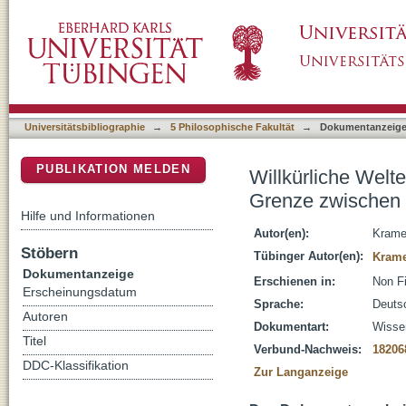
Willkürliche Welten? : Felicitas Hoppes "Pa
DSpace Repositorium (Manakin basiert)
und Fiktion
Universitätsbibliographie
→
5 Philosophische Fakultät
→
Dokumentanzeig
PUBLIKATION MELDEN
Willkürliche Welt
Grenze zwischen F
Hilfe und Informationen
Autor(en):
Kramer
Stöbern
Tübinger Autor(en):
Krame
Dokumentanzeige
Erschienen in:
Non Fi
Erscheinungsdatum
Sprache:
Deuts
Autoren
Dokumentart:
Wissen
Titel
Verbund-Nachweis:
18206
DDC-Klassifikation
Zur Langanzeige