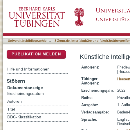
Künstliche Intelligenz, Demokratie und Privat
DSpace Repositorium (Manakin basiert)
Universitätsbibliographie
→
8 Zentrale, interfakultäre und fakultätsübergreif
PUBLIKATION MELDEN
Künstliche Intelli
Autor(en):
Friedew
Hilfe und Informationen
[Heraus
Tübinger
Heesen
Stöbern
Autor(en):
Dokumentanzeige
Erscheinungsjahr:
2022
Erscheinungsdatum
Reihe:
Privath
Autoren
Ausgabe:
1. Aufl
Titel
Verlagsangabe:
Baden-
DDC-Klassifikation
Sprache:
Englisc
Deutsc