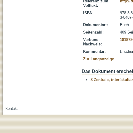
Referenz zum
http://
Volltext:
ISBN:
978-3-
3-8487
Dokumentart:
Buch
Seitenzahl:
409 Sei
Verbund-
181878
Nachweis:
Kommentar:
Erschei
Zur Langanzeige
Das Dokument erschein
8 Zentrale, interfakult
Kontakt