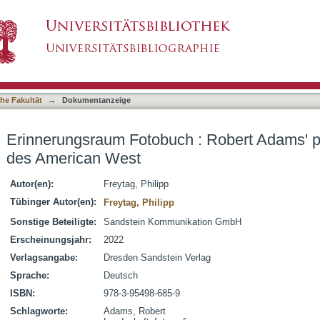
 : Robert Adams' plurimediale Erzählungen 
asiert)
he Fakultät
→
Dokumentanzeige
Erinnerungsraum Fotobuch : Robert Adams' p
des American West
Autor(en):
Freytag, Philipp
Tübinger Autor(en):
Freytag, Philipp
Sonstige Beteiligte:
Sandstein Kommunikation GmbH
Erscheinungsjahr:
2022
Verlagsangabe:
Dresden Sandstein Verlag
Sprache:
Deutsch
ISBN:
978-3-95498-685-9
Schlagworte:
Adams, Robert