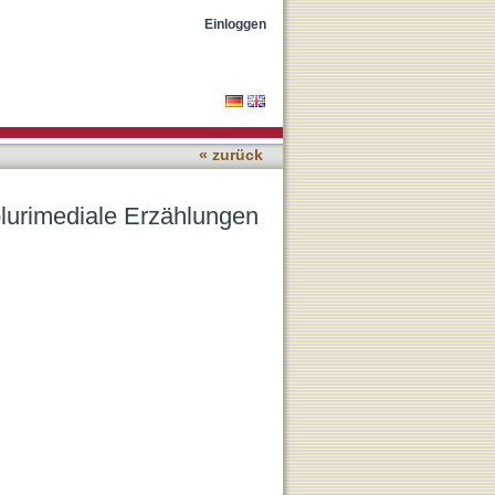
des American West
Einloggen
« zurück
lurimediale Erzählungen