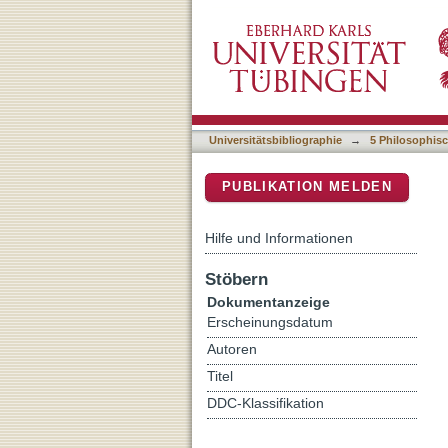
Erinnerungsraum Fotobuch
DSpace Repositorium (Manakin b
Universitätsbibliographie
→
5 Philosophisc
PUBLIKATION MELDEN
Hilfe und Informationen
Stöbern
Dokumentanzeige
Erscheinungsdatum
Autoren
Titel
DDC-Klassifikation