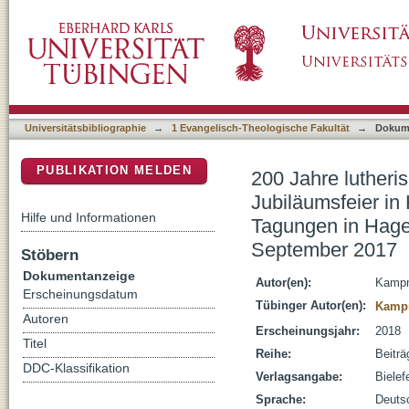
200 Jahre lutherisch-reformierte Unionen in 
DSpace Repositorium (Manakin basiert)
den wissenschaftlichen Tagungen in Hagen un
September 2017
Universitätsbibliographie
→
1 Evangelisch-Theologische Fakultät
→
Dokum
PUBLIKATION MELDEN
200 Jahre lutheri
Jubiläumsfeier in
Hilfe und Informationen
Tagungen in Hagen
September 2017
Stöbern
Dokumentanzeige
Autor(en):
Kampm
Erscheinungsdatum
Tübinger Autor(en):
Kamp
Autoren
Erscheinungsjahr:
2018
Titel
Reihe:
Beiträ
DDC-Klassifikation
Verlagsangabe:
Bielef
Sprache:
Deuts