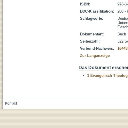
ISBN:
978-3
DDC-Klassifikation:
200 - 
Schlagworte:
Deuts
Union
Gesch
Dokumentart:
Buch
Seitenzahl:
522 S
Verbund-Nachweis:
16448
Zur Langanzeige
Das Dokument erschein
1 Evangelisch-Theolog
Kontakt