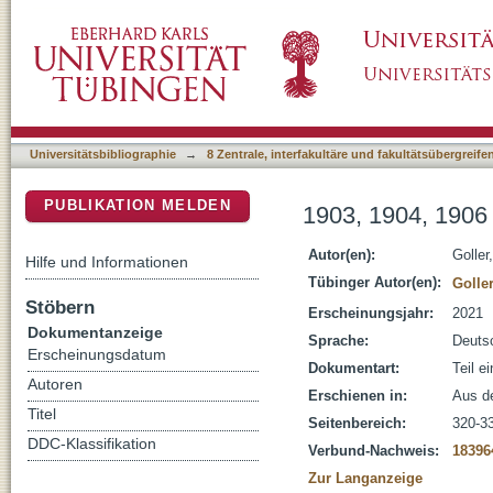
1903, 1904, 1906 und 1922: Plesiosaurier : d
DSpace Repositorium (Manakin basiert)
Universitätsbibliographie
→
8 Zentrale, interfakultäre und fakultätsübergreif
PUBLIKATION MELDEN
1903, 1904, 1906 
Autor(en):
Goller
Hilfe und Informationen
Tübinger Autor(en):
Goller
Stöbern
Erscheinungsjahr:
2021
Dokumentanzeige
Sprache:
Deuts
Erscheinungsdatum
Dokumentart:
Teil e
Autoren
Erschienen in:
Aus de
Titel
Seitenbereich:
320-3
DDC-Klassifikation
Verbund-Nachweis:
18396
Zur Langanzeige