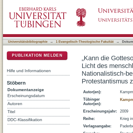
„Kann die Gottesoffenbarung klarer, gebiete
DSpace Repositorium (Manakin basiert)
Bewusstseins treten als hier im Kriege?“ : Nat
im deutschen Protestantismus zwischen 191
Universitätsbibliographie
→
1 Evangelisch-Theologische Fakultät
→
Dokum
PUBLIKATION MELDEN
„Kann die Gotteso
Licht des menschl
Hilfe und Informationen
Nationalistisch-be
Protestantismus 
Stöbern
Dokumentanzeige
Autor(en):
Kampma
Erscheinungsdatum
Tübinger
Kampm
Autoren
Autor(en):
Erscheinungsjahr:
2009
Titel
Reihe:
Krieg i
DDC-Klassifikation
Verlagsangabe:
Paderbo