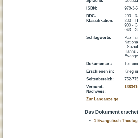
Sprache:
Deutsc
ISBN:
978-3-
DDC-
200 - R
Klassifikation:
230 - T
900 - G
943 - G
Schlagworte:
Pazifis
Nationa
, Sozial
Hanns ,
Evangel
Dokumentart:
Teil ei
Erschienen in:
Krieg u
Seitenbereich:
752-77
Verbund-
138341
Nachweis:
Zur Langanzeige
Das Dokument erschein
1 Evangelisch-Theolog