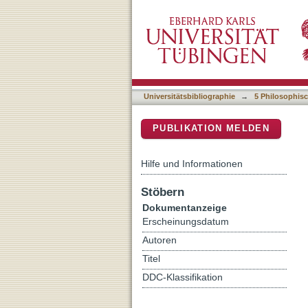
Adjective-noun compounds 
DSpace Repositorium (Manakin b
Universitätsbibliographie
→
5 Philosophisc
PUBLIKATION MELDEN
Hilfe und Informationen
Stöbern
Dokumentanzeige
Erscheinungsdatum
Autoren
Titel
DDC-Klassifikation