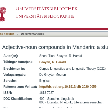
in Mandarin: a study on productivity
asiert)
he Fakultät
→
Dokumentanzeige
Adjective-noun compounds in Mandarin: a stu
Autor(en):
Shen, Tian
;
Baayen, R. Harald
Tübinger Autor(en):
Baayen, R. Harald
Erschienen in:
Corpus Linguistics and Linguistic Theory (2022), 
Verlagsangabe:
De Gruyter Mouton
Sprache:
Englisch
Referenz zum Volltext:
http://dx.doi.org/10.1515/cllt-2020-0059
ISSN:
1613-7027
DDC-Klassifikation:
400 - Sprache, Linguistik
800 - Literatur, Rhetorik, Literaturwissenschaft