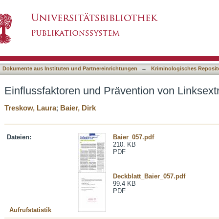
vention von Linksextremismus
asiert)
Dokumente aus Instituten und Partnereinrichtungen
→
Kriminologisches Reposit
Einflussfaktoren und Prävention von Linksex
Treskow, Laura
;
Baier, Dirk
Dateien:
Baier_057.pdf
210. KB
PDF
Deckblatt_Baier_057.pdf
99.4 KB
PDF
Aufrufstatistik