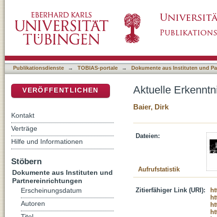
Aktuelle Erkenntnisse einer Dunkelfeldstudie
DSpace Repositorium (Manakin basiert)
Publikationsdienste
→
TOBIAS-portale
→
Dokumente aus Instituten und Pa
Aktuelle Erkenntn
VERÖFFENTLICHEN
Baier, Dirk
Kontakt
Verträge
Dateien:
Hilfe und Informationen
Stöbern
Aufrufstatistik
Dokumente aus Instituten und
Partnereinrichtungen
Zitierfähiger Link (URI):
ht
Erscheinungsdatum
ht
Autoren
ht
ht
Titel