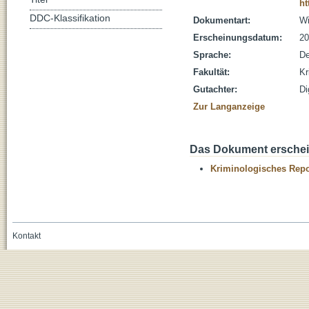
ht
DDC-Klassifikation
Dokumentart:
Wi
Erscheinungsdatum:
20
Sprache:
De
Fakultät:
Kr
Gutachter:
Di
Zur Langanzeige
Das Dokument erschein
Kriminologisches Repo
Kontakt