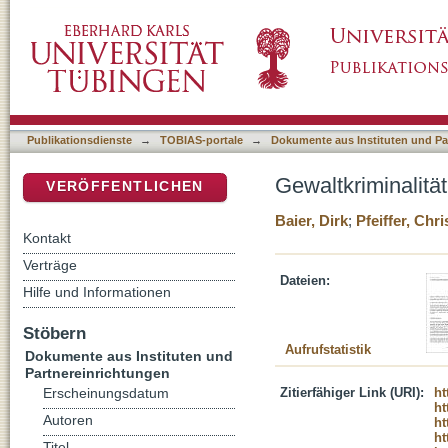
Gewaltkriminalität von Flüchtlingen
DSpace Repositorium (Manakin basiert)
Publikationsdienste
→
TOBIAS-portale
→
Dokumente aus Instituten und Pa
Gewaltkriminalität
VERÖFFENTLICHEN
Baier, Dirk
;
Pfeiffer, Chri
Kontakt
Verträge
Dateien:
Hilfe und Informationen
Stöbern
Aufrufstatistik
Dokumente aus Instituten und
Partnereinrichtungen
Zitierfähiger Link (URI):
ht
Erscheinungsdatum
ht
Autoren
ht
ht
Titel