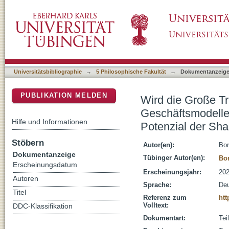
Wird die Große Transformation geteilt? : zu
DSpace Repositorium (Manakin basiert)
Plattformen auf das transformative Potenzia
Universitätsbibliographie
→
5 Philosophische Fakultät
→
Dokumentanzeig
PUBLIKATION MELDEN
Wird die Große Tr
Geschäftsmodelle 
Hilfe und Informationen
Potenzial der Sh
Stöbern
Autor(en):
Bor
Dokumentanzeige
Tübinger Autor(en):
Bor
Erscheinungsdatum
Erscheinungsjahr:
20
Autoren
Sprache:
De
Titel
Referenz zum
htt
Volltext:
DDC-Klassifikation
Dokumentart:
Tei