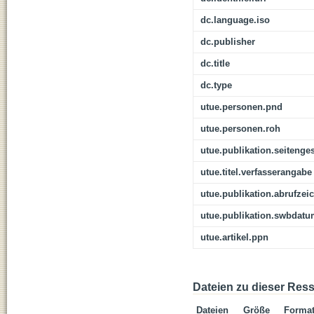
dc.language.iso
dc.publisher
dc.title
dc.type
utue.personen.pnd
utue.personen.roh
utue.publikation.seitenge
utue.titel.verfasserangabe
utue.publikation.abrufzei
utue.publikation.swbdat
utue.artikel.ppn
Dateien zu dieser Res
Dateien
Größe
Forma