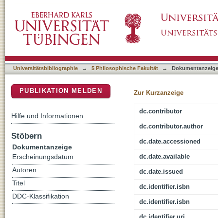
Ästhetische Idee und Heideggers Existenzial
DSpace Repositorium (Manakin basiert)
Universitätsbibliographie
→
5 Philosophische Fakultät
→
Dokumentanzeig
PUBLIKATION MELDEN
Zur Kurzanzeige
dc.contributor
Hilfe und Informationen
dc.contributor.author
Stöbern
dc.date.accessioned
Dokumentanzeige
dc.date.available
Erscheinungsdatum
Autoren
dc.date.issued
Titel
dc.identifier.isbn
DDC-Klassifikation
dc.identifier.isbn
dc.identifier.uri