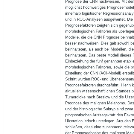
Prognose der CNN nachweisen. Mit dem 
möglichst hochwertiges Prognosemodell
innerhalb logistischer Regressionsanaly
und in ROC-Analysen ausgewertet. Die e
Prognosefaktoren zeigten sich gegenüb
morphologischen Faktoren als überlegen
Modelle, die die CNN Prognose beinhal
besser nachweisen. Dies galt sowohl bei
beinhalteten, als auch bei Modellen, die
beinhalteten. Das beste Modell dieses 
Einbeziehung der fünf genannten etabli
morphologischen Faktoren, sowie die pr
Einteilung der CNN (AOI-Modell) erstell
Schritt wurden ROC- und Überlebensanal
Prognosefaktoren durchgeführt. Hierin 
aktuellen wissenschaftlichen Standes b
Tumordicke nach Breslow und die Ulzerat
Prognose des malignen Melanoms. Das 
und der histologische Subtyp sind zwar s
prognostischen Aussagekraft den Fakt
Ulzeration jedoch unterlegen. Aus den 
schließen, dass eine zunehmend releva
der Prognoseabgabe des malignen Mela