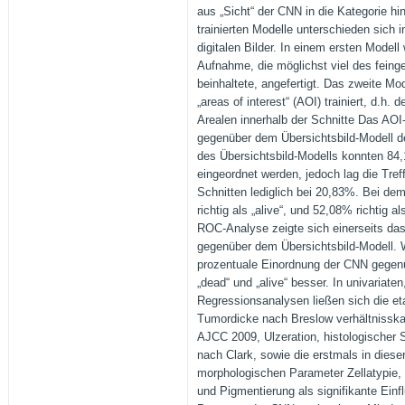
aus „Sicht“ der CNN in die Kategorie hi
trainierten Modelle unterschieden sich 
digitalen Bilder. In einem ersten Modell
Aufnahme, die möglichst viel des feing
beinhaltete, angefertigt. Das zweite Mod
„areas of interest“ (AOI) trainiert, d.h
Arealen innerhalb der Schnitte Das AOI-
gegenüber dem Übersichtsbild-Modell de
des Übersichtsbild-Modells konnten 84,1
eingeordnet werden, jedoch lag die Tref
Schnitten lediglich bei 20,83%. Bei d
richtig als „alive“, und 52,08% richtig al
ROC-Analyse zeigte sich einerseits das 
gegenüber dem Übersichtsbild-Modell. W
prozentuale Einordnung der CNN gegenüb
„dead“ und „alive“ besser. In univariaten
Regressionsanalysen ließen sich die et
Tumordicke nach Breslow verhältnisskali
AJCC 2009, Ulzeration, histologischer 
nach Clark, sowie die erstmals in diese
morphologischen Parameter Zellatypie
und Pigmentierung als signifikante Einf