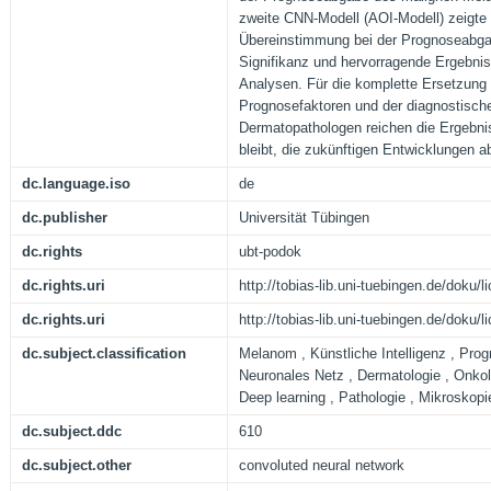
zweite CNN-Modell (AOI-Modell) zeigte 
Übereinstimmung bei der Prognoseabga
Signifikanz und hervorragende Ergebni
Analysen. Für die komplette Ersetzung d
Prognosefaktoren und der diagnostische
Dermatopathologen reichen die Ergebni
bleibt, die zukünftigen Entwicklungen 
dc.language.iso
de
dc.publisher
Universität Tübingen
dc.rights
ubt-podok
dc.rights.uri
http://tobias-lib.uni-tuebingen.de/doku
dc.rights.uri
http://tobias-lib.uni-tuebingen.de/doku
dc.subject.classification
Melanom , Künstliche Intelligenz , Prog
Neuronales Netz , Dermatologie , Onkol
Deep learning , Pathologie , Mikroskopie
dc.subject.ddc
610
dc.subject.other
convoluted neural network