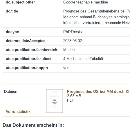
dc.subject.other
Google teachable machine
dc.title
Prognose des Gesamtüberlebens bei Pa
Melanom anhand Bildanalyse histologis
künstliche, vortrainierte, neuronale Net
dc.type
PhDThesis
dcterms.dateAccepted
2023-06-02
utue.publikation.fachbereich
Medizin
utue.publikation.fakultaet
4 Medizinische Fakultät
utue.publikation.noppn
yes
Dateien:
Prognose des OS bei MM durch KI
2.63 MB
PDF
Aufrufstatistik
Das Dokument erscheint in: