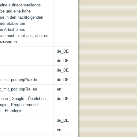
eine zufriedenstellende
be und eine hohe
sse in den nachfolgenden
er etablierten
n Arbeit eines
sse noch nicht aus, aber es
abzuwarten.
de_DE
de_DE
de_DE
/lic_mit_pod.php?la=de
de_DE
/lic_mit_pod.php?la=en
en
nose , Google , Überleben ,
de_DE
ogie , Prognosemodell ,
 , Histologie
de_DE
en