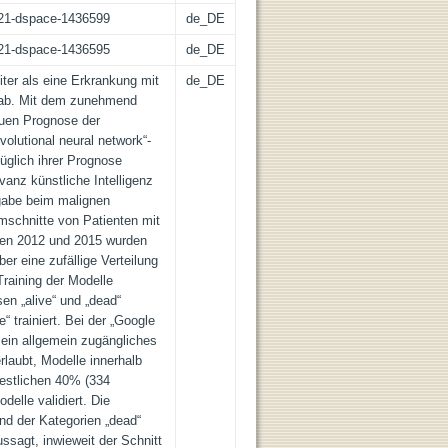
z:21-dspace-1436599
de_DE
z:21-dspace-1436595
de_DE
ter als eine Erkrankung mit
de_DE
g ab. Mit dem zunehmend
auen Prognose der
volutional neural network“-
üglich ihrer Prognose
anz künstliche Intelligenz
abe beim malignen
schnitte von Patienten mit
hen 2012 und 2015 wurden
ber eine zufällige Verteilung
Training der Modelle
en „alive“ und „dead“
 trainiert. Bei der „Google
ein allgemein zugängliches
rlaubt, Modelle innerhalb
restlichen 40% (334
delle validiert. Die
d der Kategorien „dead“
ussagt, inwieweit der Schnitt