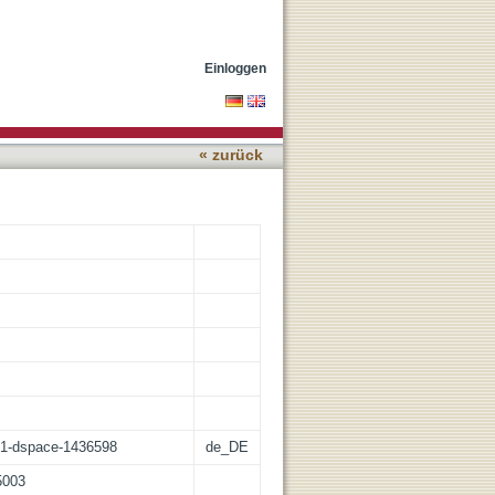
anhand Bildanalyse
Einloggen
« zurück
:21-dspace-1436598
de_DE
5003