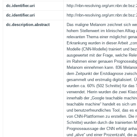
dc.identifier.uri
http://nbn-resolving.org/urn:nbn:de:bs
dc.identifier.uri
http://nbn-resolving.org/urn:nbn:de:bs
dc.description.abstract
Das maligne Melanom zeichnet sich wei
hohem Stellenwert im klinischen Allta
relevanten Thema einer möglichst gen
Erkrankung wurden in dieser Arbeit „con
Modelle (CNN-Modelle) trainiert und bez
ausgewertet mit der Frage, welche Relev
im Rahmen einer genauen Prognoseabg
Melanom einnehmen kann. 836 Melanom
dem Zeitpunkt der Erstdiagnose zwisc
gesammelt und erstmalig digitalisiert. Ü
wurden ca. 60% (502 Schnitte) für das 
verwendet. Hierin wurden die zwei Klass
innerhalb der „Google teachable machine“
teachable machine“ handelt es sich um 
und benutzerfreundliches Tool, das es e
von CNN-Plattformen zu erstellen. Die 
Schnitte) wurden durch die trainierten Mo
Prognoseaussage der CNN erfolgt anhan
und „alive“ und einer Prozentzahl, die a