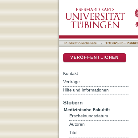
Prognose des Gesamtüber
DSpace Repositorium (Manakin b
histologischer Schnitte du
Publikationsdienste
→
TOBIAS-lib - Publik
VERÖFFENTLICHEN
Kontakt
Verträge
Hilfe und Informationen
Stöbern
Medizinische Fakultät
Erscheinungsdatum
Autoren
Titel