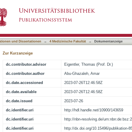
lebens bei Patienten mit malignem Melanom 
asiert)
rch künstliche, vortrainierte, neuronale Netze
ationen und Dissertationen
→
4 Medizinische Fakultät
→
Dokumentanzeige
Zur Kurzanzeige
dc.contributor.advisor
Eigentler, Thomas (Prof. Dr.)
dc.contributor.author
Abu-Ghazaleh, Amar
dc.date.accessioned
2023-07-26T12:46:58Z
dc.date.available
2023-07-26T12:46:58Z
dc.date.issued
2023-07-26
dc.identifier.uri
http://hdl.handle.net/10900/143659
dc.identifier.uri
http://nbn-resolving.de/urn:nbn:de:bsz
dc.identifier.uri
http://dx.doi.org/10.15496/publikation-8