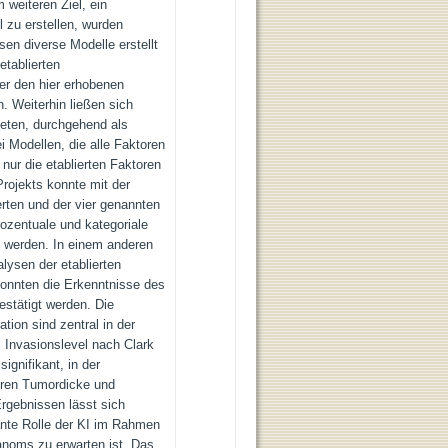
weiteren Ziel, ein
 zu erstellen, wurden
sen diverse Modelle erstellt
tablierten
er den hier erhobenen
. Weiterhin ließen sich
teten, durchgehend als
 Modellen, die alle Faktoren
 nur die etablierten Faktoren
Projekts konnte mit der
erten und der vier genannten
ozentuale und kategoriale
t werden. In einem anderen
ysen der etablierten
konnten die Erkenntnisse des
estätigt werden. Die
ion sind zentral in der
Invasionslevel nach Clark
ignifikant, in der
oren Tumordicke und
Ergebnissen lässt sich
nte Rolle der KI im Rahmen
noms zu erwarten ist. Das