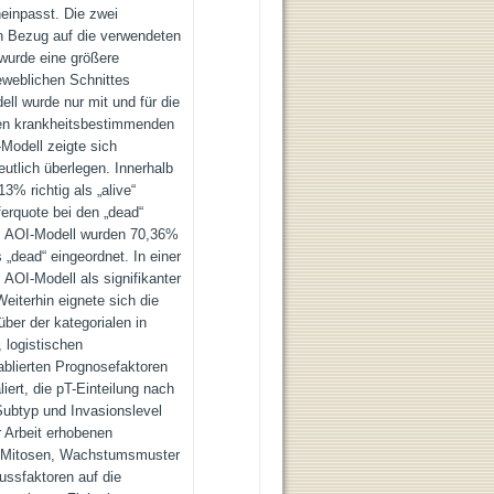
neinpasst. Die zwei
in Bezug auf die verwendeten
 wurde eine größere
eweblichen Schnittes
ell wurde nur mit und für die
. den krankheitsbestimmenden
Modell zeigte sich
utlich überlegen. Innerhalb
3% richtig als „alive“
ferquote bei den „dead“
em AOI-Modell wurden 70,36%
s „dead“ eingeordnet. In einer
AOI-Modell als signifikanter
eiterhin eignete sich die
er der kategorialen in
, logistischen
ablierten Prognosefaktoren
ert, die pT-Einteilung nach
Subtyp und Invasionslevel
r Arbeit erhobenen
, Mitosen, Wachstumsmuster
lussfaktoren auf die