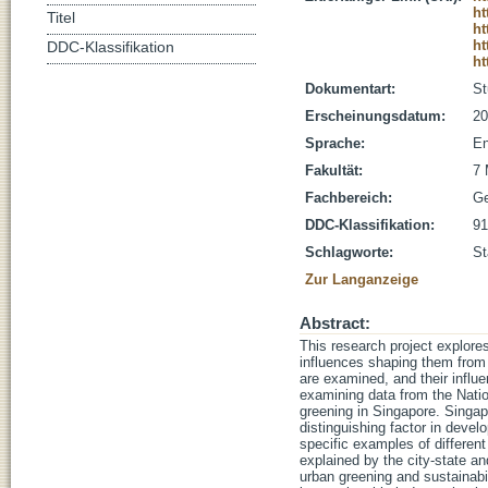
ht
Titel
ht
ht
DDC-Klassifikation
ht
Dokumentart:
St
Erscheinungsdatum:
20
Sprache:
En
Fakultät:
7 
Fachbereich:
Ge
DDC-Klassifikation:
91
Schlagworte:
St
Zur Langanzeige
Abstract:
This research project explore
influences shaping them from 
are examined, and their influe
examining data from the Natio
greening in Singapore. Singap
distinguishing factor in devel
specific examples of differen
explained by the city-state an
urban greening and sustainabi