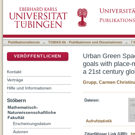
Urban Green Spaces in Singapore. Between i
DSpace Repositorium (Manakin basiert)
guided citizens, and ecological ambitions in a
Publikationsdienste
→
TOBIAS-lib - Publikationen und Dissertationen
→
7 
Urban Green Spac
VERÖFFENTLICHEN
goals with place-m
a 21st century glo
Kontakt
Verträge
Grupp, Carmen Christin
Hilfe und Informationen
Stöbern
Dateien:
Mathematisch-
Naturwissenschaftliche
Fakultät
Aufrufstatistik
Erscheinungsdatum
Autoren
Zitierfähiger Link (URI):
ht