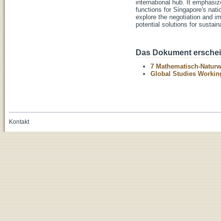
international hub. It emphasi
functions for Singapore's nat
explore the negotiation and i
potential solutions for sustai
Das Dokument erschein
7 Mathematisch-Naturwi
Global Studies Working
Kontakt