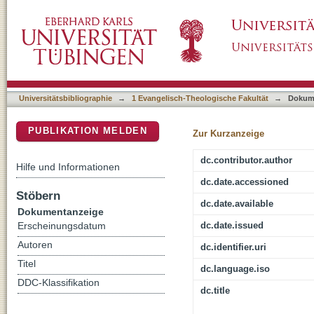
"Dem Gedächtnis der Namenlosen" : die Zuku
DSpace Repositorium (Manakin basiert)
Vergessenen
Universitätsbibliographie
→
1 Evangelisch-Theologische Fakultät
→
Dokum
PUBLIKATION MELDEN
Zur Kurzanzeige
dc.contributor.author
Hilfe und Informationen
dc.date.accessioned
Stöbern
dc.date.available
Dokumentanzeige
dc.date.issued
Erscheinungsdatum
Autoren
dc.identifier.uri
Titel
dc.language.iso
DDC-Klassifikation
dc.title