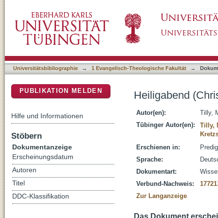
Heiligabend (Christnacht) : Titus 2,11-14 : Z
DSpace Repositorium (Manakin basiert)
Universitätsbibliographie
→
1 Evangelisch-Theologische Fakultät
→
Dokum
PUBLIKATION MELDEN
Heiligabend (Chris
Autor(en):
Tilly,
Hilfe und Informationen
Tübinger Autor(en):
Tilly,
Kretz
Stöbern
Dokumentanzeige
Erschienen in:
Predig
Erscheinungsdatum
Sprache:
Deuts
Autoren
Dokumentart:
Wissen
Titel
Verbund-Nachweis:
17721
Zur Langanzeige
DDC-Klassifikation
Das Dokument erschein