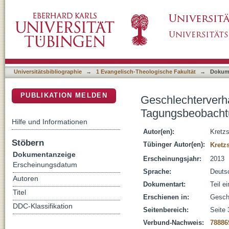
Geschlechterverhältnisse und Pfarrberuf i
DSpace Repositorium (Manakin basiert)
Universitätsbibliographie
→
1 Evangelisch-Theologische Fakultät
→
Dokum
PUBLIKATION MELDEN
Geschlechterverhä
Tagungsbeobach
Hilfe und Informationen
Autor(en):
Kretz
Stöbern
Tübinger Autor(en):
Kretz
Dokumentanzeige
Erscheinungsjahr:
2013
Erscheinungsdatum
Sprache:
Deuts
Autoren
Dokumentart:
Teil e
Titel
Erschienen in:
Geschl
DDC-Klassifikation
Seitenbereich:
Seite 
Verbund-Nachweis:
78886