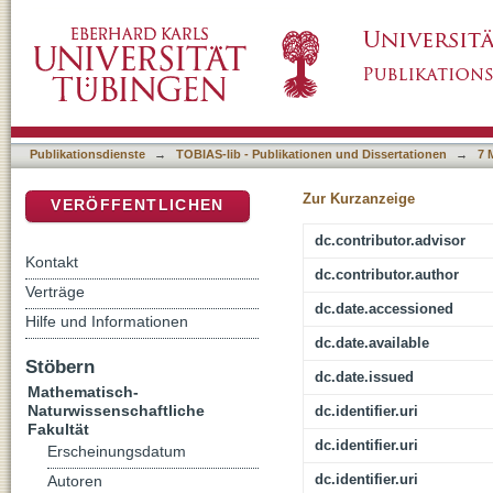
Lanthanide Tetraisobutylaluminate Complexe
DSpace Repositorium (Manakin basiert)
Isoprene Polymerization
Publikationsdienste
→
TOBIAS-lib - Publikationen und Dissertationen
→
7 
Zur Kurzanzeige
VERÖFFENTLICHEN
dc.contributor.advisor
Kontakt
dc.contributor.author
Verträge
dc.date.accessioned
Hilfe und Informationen
dc.date.available
Stöbern
dc.date.issued
Mathematisch-
Naturwissenschaftliche
dc.identifier.uri
Fakultät
dc.identifier.uri
Erscheinungsdatum
dc.identifier.uri
Autoren