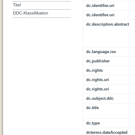
Titel
dc.identifier.uri
DDC-Klassifikation
dc.identifier.uri
dc.description.abstract
dc.language.iso
dc.publisher
dc.rights
dc.rights.uri
dc.rights.uri
dc.subject.ddc
dc.title
dc.type
dcterms.dateAccepted