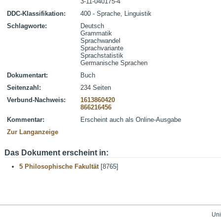
3-11-040175-4
DDC-Klassifikation:
400 - Sprache, Linguistik
Schlagworte:
Deutsch
Grammatik
Sprachwandel
Sprachvariante
Sprachstatistik
Germanische Sprachen
Dokumentart:
Buch
Seitenzahl:
234 Seiten
Verbund-Nachweis:
1613860420
866216456
Kommentar:
Erscheint auch als Online-Ausgabe
Zur Langanzeige
Das Dokument erscheint in:
5 Philosophische Fakultät
[8765]
Uni