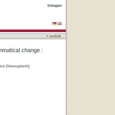
ives from Germanic
Einloggen
« zurück
mmatical change :
nick [HerausgeberIn]