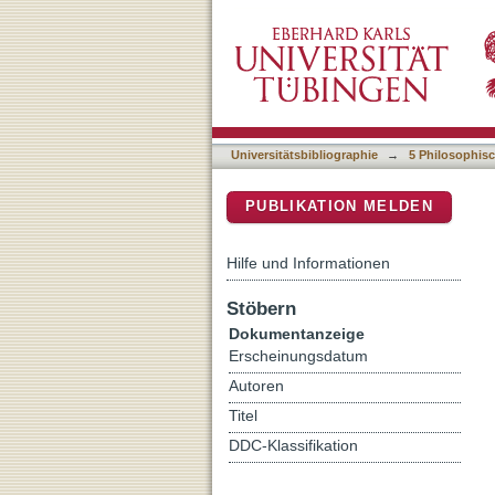
Quantitative approaches 
DSpace Repositorium (Manakin b
Universitätsbibliographie
→
5 Philosophisc
PUBLIKATION MELDEN
Hilfe und Informationen
Stöbern
Dokumentanzeige
Erscheinungsdatum
Autoren
Titel
DDC-Klassifikation