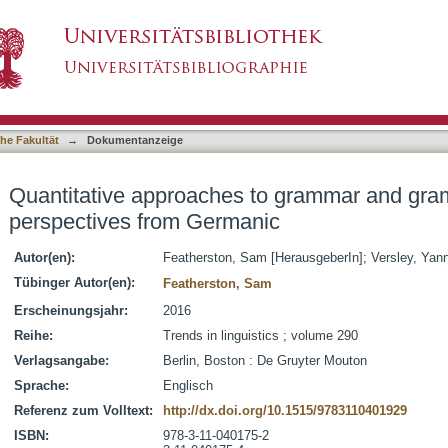
to grammar and grammatical change : perspect
asiert)
he Fakultät
→
Dokumentanzeige
Quantitative approaches to grammar and gra
perspectives from Germanic
Autor(en):
Featherston, Sam [HerausgeberIn]
;
Versley, Yan
Tübinger Autor(en):
Featherston, Sam
Erscheinungsjahr:
2016
Reihe:
Trends in linguistics ; volume 290
Verlagsangabe:
Berlin, Boston : De Gruyter Mouton
Sprache:
Englisch
Referenz zum Volltext:
http://dx.doi.org/10.1515/9783110401929
ISBN:
978-3-11-040175-2