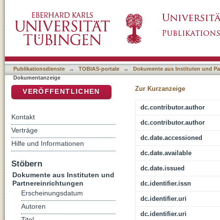
Transnational dimensions in digital activism 
DSpace Repositorium (Manakin basiert)
Publikationsdienste
→
TOBIAS-portale
→
Dokumente aus Instituten und Pa
Dokumentanzeige
Zur Kurzanzeige
VERÖFFENTLICHEN
dc.contributor.author
Kontakt
dc.contributor.author
Verträge
dc.date.accessioned
Hilfe und Informationen
dc.date.available
Stöbern
dc.date.issued
Dokumente aus Instituten und
Partnereinrichtungen
dc.identifier.issn
Erscheinungsdatum
dc.identifier.uri
Autoren
dc.identifier.uri
Titel