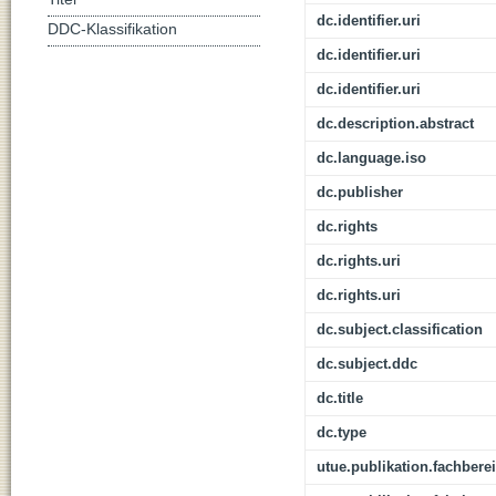
dc.identifier.uri
DDC-Klassifikation
dc.identifier.uri
dc.identifier.uri
dc.description.abstract
dc.language.iso
dc.publisher
dc.rights
dc.rights.uri
dc.rights.uri
dc.subject.classification
dc.subject.ddc
dc.title
dc.type
utue.publikation.fachbere