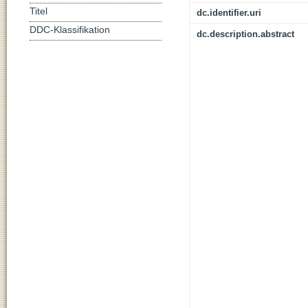
Titel
dc.identifier.uri
DDC-Klassifikation
dc.description.abstract