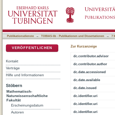
Vaccines for T Cell Induction in Malignant an
DSpace Repositorium (Manakin basiert)
Publikationsdienste
→
TOBIAS-lib - Publikationen und Dissertationen
→
7 
Zur Kurzanzeige
VERÖFFENTLICHEN
dc.contributor.advisor
Kontakt
dc.contributor.author
Verträge
dc.date.accessioned
Hilfe und Informationen
dc.date.available
Stöbern
dc.date.issued
Mathematisch-
Naturwissenschaftliche
dc.identifier.uri
Fakultät
dc.identifier.uri
Erscheinungsdatum
dc.identifier.uri
Autoren