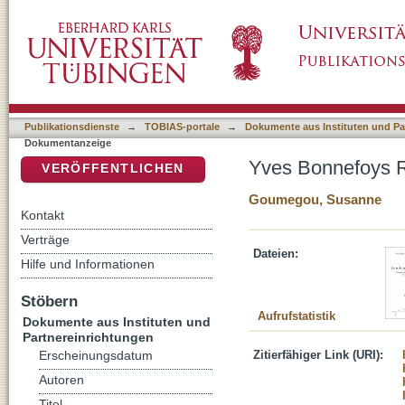
Yves Bonnefoys Récits en rêve als 'prose en
DSpace Repositorium (Manakin basiert)
Publikationsdienste
→
TOBIAS-portale
→
Dokumente aus Instituten und Pa
Dokumentanzeige
Yves Bonnefoys Ré
VERÖFFENTLICHEN
Goumegou, Susanne
Kontakt
Verträge
Dateien:
Hilfe und Informationen
Stöbern
Aufrufstatistik
Dokumente aus Instituten und
Partnereinrichtungen
Zitierfähiger Link (URI):
Erscheinungsdatum
Autoren
Titel