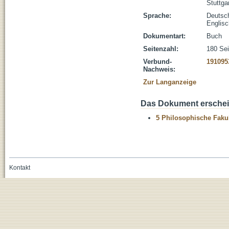
Stuttg
Sprache:
Deutsc
Englisc
Dokumentart:
Buch
Seitenzahl:
180 Sei
Verbund-
191095
Nachweis:
Zur Langanzeige
Das Dokument erschein
5 Philosophische Fakul
Kontakt