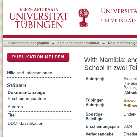
With Namibia: engaging the past, sharing the
DSpace Repositorium (Manakin basiert)
Stuttgart und Windhoek
Universitätsbibliographie
→
5 Philosophische Fakultät
→
Dokumentanzeig
PUBLIKATION MELDEN
With Namibia: eng
School in zwei Te
Hilfe und Informationen
Autor(en):
Siegent
[Heraus
Stöbern
Paulus,
Dokumentanzeige
[Mitwir
Erscheinungsdatum
Tübinger
Grewe,
Autor(en):
Brillow
Autoren
Sonstige
Linden
Titel
Beteiligte:
DDC-Klassifikation
Erscheinungsjahr:
2024
Verlagsangabe:
Dresde