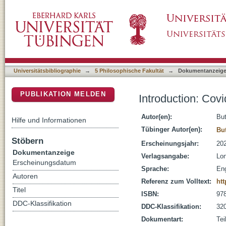
Introduction: Covid Conspiracy Theories in G
DSpace Repositorium (Manakin basiert)
Universitätsbibliographie
→
5 Philosophische Fakultät
→
Dokumentanzeig
PUBLIKATION MELDEN
Introduction: Cov
Autor(en):
But
Hilfe und Informationen
Tübinger Autor(en):
But
Stöbern
Erscheinungsjahr:
20
Dokumentanzeige
Verlagsangabe:
Lon
Erscheinungsdatum
Sprache:
Eng
Autoren
Referenz zum Volltext:
htt
Titel
ISBN:
97
DDC-Klassifikation
DDC-Klassifikation:
320
Dokumentart:
Tei