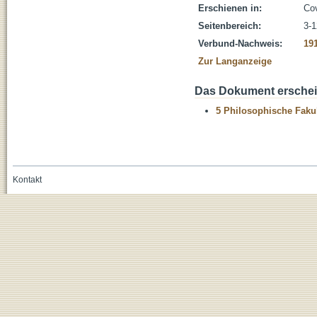
Erschienen in:
Cov
Seitenbereich:
3-1
Verbund-Nachweis:
19
Zur Langanzeige
Das Dokument erschein
5 Philosophische Fakul
Kontakt