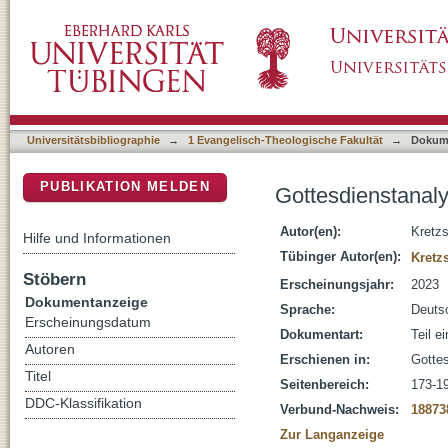
Gottesdienstanalyse V : Gemeinschaft auf Ze
DSpace Repositorium (Manakin basiert)
Universitätsbibliographie
→
1 Evangelisch-Theologische Fakultät
→
Dokum
PUBLIKATION MELDEN
Gottesdienstanaly
Autor(en):
Kretz
Hilfe und Informationen
Tübinger Autor(en):
Kretz
Stöbern
Erscheinungsjahr:
2023
Dokumentanzeige
Sprache:
Deuts
Erscheinungsdatum
Dokumentart:
Teil e
Autoren
Erschienen in:
Gottes
Titel
Seitenbereich:
173-1
DDC-Klassifikation
Verbund-Nachweis:
18873
Zur Langanzeige