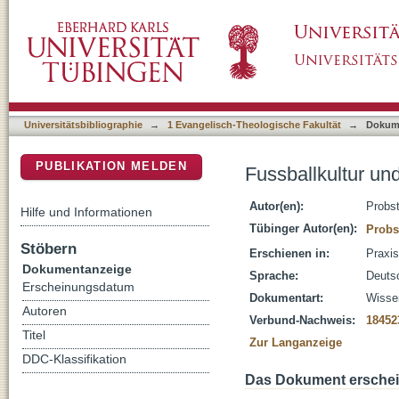
Fussballkultur und gelebte Religion
DSpace Repositorium (Manakin basiert)
Universitätsbibliographie
→
1 Evangelisch-Theologische Fakultät
→
Dokum
PUBLIKATION MELDEN
Fussballkultur un
Autor(en):
Probst
Hilfe und Informationen
Tübinger Autor(en):
Probs
Stöbern
Erschienen in:
Praxis
Dokumentanzeige
Sprache:
Deuts
Erscheinungsdatum
Dokumentart:
Wissen
Autoren
Verbund-Nachweis:
18452
Titel
Zur Langanzeige
DDC-Klassifikation
Das Dokument erschein