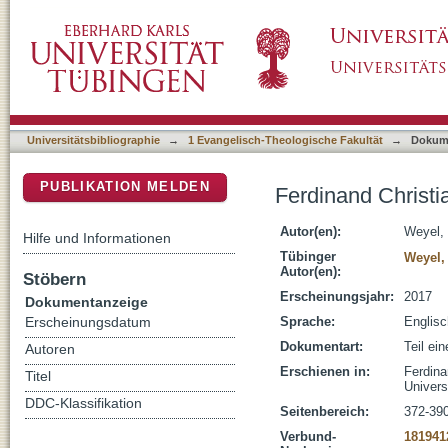
Ferdinand Christian Baur and practical theol
DSpace Repositorium (Manakin basiert)
Universitätsbibliographie
→
1 Evangelisch-Theologische Fakultät
→
Dokum
PUBLIKATION MELDEN
Ferdinand Christi
Autor(en):
Weyel, 
Hilfe und Informationen
Tübinger
Weyel, 
Autor(en):
Stöbern
Erscheinungsjahr:
2017
Dokumentanzeige
Sprache:
Englisc
Erscheinungsdatum
Dokumentart:
Teil ei
Autoren
Erschienen in:
Ferdina
Titel
Univers
DDC-Klassifikation
Seitenbereich:
372-39
Verbund-
181941