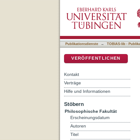
Kunstmusik im Werbefilm
DSpace Repositorium (Manakin b
Publikationsdienste
→
TOBIAS-lib - Publik
VERÖFFENTLICHEN
Kontakt
Verträge
Hilfe und Informationen
Stöbern
Philosophische Fakultät
Erscheinungsdatum
Autoren
Titel