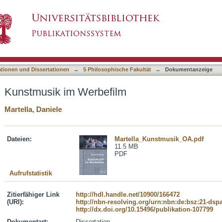
asiert)
ationen und Dissertationen
→
5 Philosophische Fakultät
→
Dokumentanzeige
Kunstmusik im Werbefilm
Martella, Daniele
Dateien:
Martella_Kunstmusik_OA.pdf
11.5 MB
PDF
Aufrufstatistik
Zitierfähiger Link
http://hdl.handle.net/10900/166472
(URI):
http://nbn-resolving.org/urn:nbn:de:bsz:21-dsp
http://dx.doi.org/10.15496/publikation-107799
Dokumentart:
Dissertation