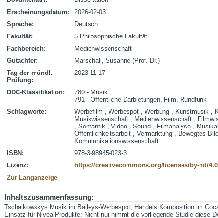
Erscheinungsdatum:
2026-02-03
Sprache:
Deutsch
Fakultät:
5 Philosophische Fakultät
Fachbereich:
Medienwissenschaft
Gutachter:
Marschall, Susanne (Prof. Dr.)
Tag der mündl.
2023-11-17
Prüfung:
DDC-Klassifikation:
780 - Musik
791 - Öffentliche Darbietungen, Film, Rundfunk
Schlagworte:
Werbefilm , Werbespot , Werbung , Kunstmusik , K
Musikwissenschaft , Medienwissenschaft , Filmwiss
, Semantik , Video , Sound , Filmanalyse , Musikal
Öffentlichkeitsarbeit , Vermarktung , Bewegtes Bil
Kommunikationswissenschaft
ISBN:
978-3-98945-023-3
Lizenz:
https://creativecommons.org/licenses/by-nd/4.0
Zur Langanzeige
Inhaltszusammenfassung:
Tschaikowskys Musik im Baileys-Werbespot, Händels Komposition im Coca-
Einsatz für Nivea-Produkte: Nicht nur nimmt die vorliegende Studie diese