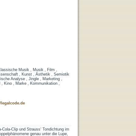
lassische Musik , Musik , Film ,
enschaft , Kunst , Ästhetik , Semiotik
ische Analyse , Jingle , Marketing ,
d , Kino , Marke , Kommunikation ,
/legalcode.de
Cola-Clip und Strauss‘ Tondichtung im
 Doppelphänomene genau unter die Lupe,