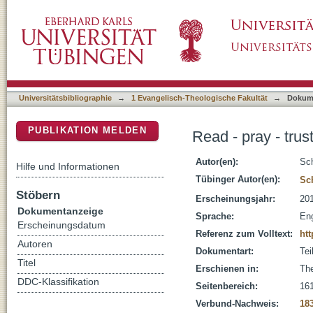
Read - pray - trust : one theologian's encount
DSpace Repositorium (Manakin basiert)
Universitätsbibliographie
→
1 Evangelisch-Theologische Fakultät
→
Dokum
PUBLIKATION MELDEN
Read - pray - trus
Autor(en):
Sch
Hilfe und Informationen
Tübinger Autor(en):
Sc
Stöbern
Erscheinungsjahr:
20
Dokumentanzeige
Sprache:
Eng
Erscheinungsdatum
Referenz zum Volltext:
htt
Autoren
Dokumentart:
Tei
Titel
Erschienen in:
The
DDC-Klassifikation
Seitenbereich:
16
Verbund-Nachweis:
18