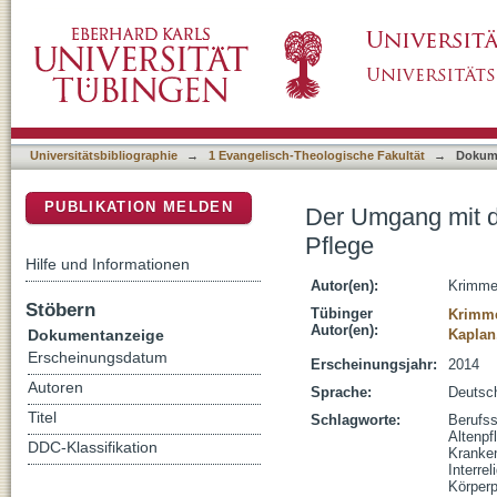
Der Umgang mit dem Körper - Aspekte einer i
DSpace Repositorium (Manakin basiert)
Universitätsbibliographie
→
1 Evangelisch-Theologische Fakultät
→
Dokum
PUBLIKATION MELDEN
Der Umgang mit de
Pflege
Hilfe und Informationen
Autor(en):
Krimme
Stöbern
Tübinger
Krimme
Autor(en):
Dokumentanzeige
Kaplan
Erscheinungsdatum
Erscheinungsjahr:
2014
Autoren
Sprache:
Deutsc
Titel
Schlagworte:
Berufs
Altenpf
DDC-Klassifikation
Kranken
Interre
Körperp