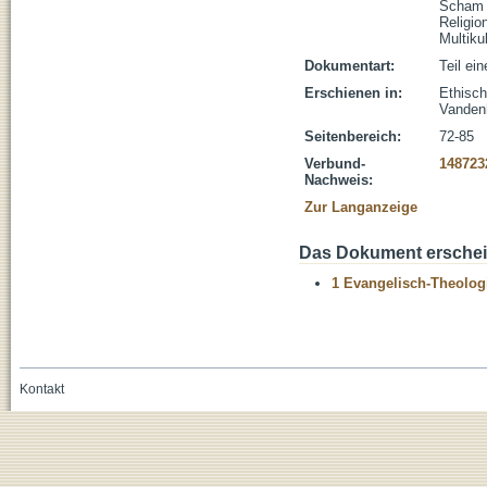
Scham
Religio
Multiku
Dokumentart:
Teil ei
Erschienen in:
Ethisch
Vanden
Seitenbereich:
72-85
Verbund-
148723
Nachweis:
Zur Langanzeige
Das Dokument erschein
1 Evangelisch-Theolog
Kontakt