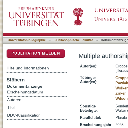
Multiple authorship : aesthetics of co-creativ
DSpace Repositorium (Manakin basiert)
Universitätsbibliographie
→
5 Philosophische Fakultät
→
Dokumentanzeig
PUBLIKATION MELDEN
Multiple authorshi
Autor(en):
Gropper
Hilfe und Informationen
[Heraus
Tübinger
Groppe
Stöbern
Autor(en):
Pawlak
Dokumentanzeige
Wolken
Erscheinungsdatum
Zirker,
Wilson
Autoren
Sonstige
Sonderf
Titel
Beteiligte:
Walter
DDC-Klassifikation
Paralleltitel:
Plurale
Erscheinungsjahr:
2025