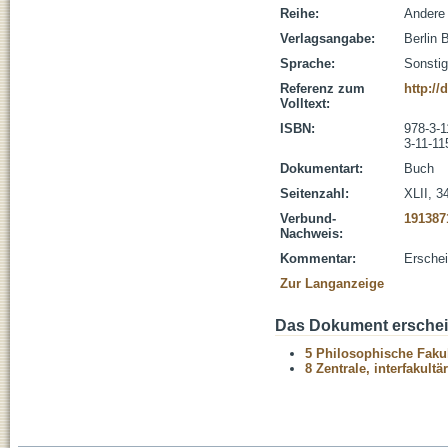
Reihe:
Andere 
Verlagsangabe:
Berlin 
Sprache:
Sonsti
Referenz zum
http://
Volltext:
ISBN:
978-3-1
3-11-11
Dokumentart:
Buch
Seitenzahl:
XLII, 3
Verbund-
191387
Nachweis:
Kommentar:
Erschei
Zur Langanzeige
Das Dokument erschein
5 Philosophische Fakul
8 Zentrale, interfakult