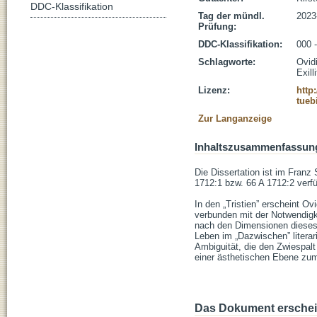
DDC-Klassifikation
Tag der mündl.
2023
Prüfung:
DDC-Klassifikation:
000 
Schlagworte:
Ovidi
Exill
Lizenz:
http
tueb
Zur Langanzeige
Inhaltszusammenfassun
Die Dissertation ist im Franz 
1712:1 bzw. 66 A 1712:2 verfü
In den „Tristien” erscheint O
verbunden mit der Notwendigke
nach den Dimensionen dieses 
Leben im „Dazwischen” literar
Ambiguität, die den Zwiespalt
einer ästhetischen Ebene zum
Das Dokument erschein