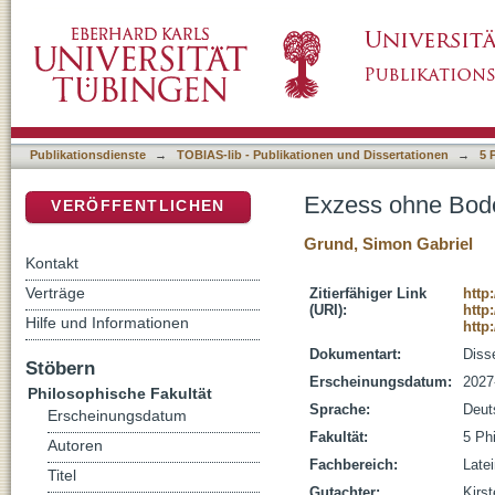
Exzess ohne Boden. Balance und Ambiguität 
DSpace Repositorium (Manakin basiert)
Publikationsdienste
→
TOBIAS-lib - Publikationen und Dissertationen
→
5 
Exzess ohne Boden
VERÖFFENTLICHEN
Grund, Simon Gabriel
Kontakt
Verträge
Zitierfähiger Link
http
(URI):
http
Hilfe und Informationen
http
Dokumentart:
Disse
Stöbern
Erscheinungsdatum:
2027
Philosophische Fakultät
Sprache:
Deut
Erscheinungsdatum
Fakultät:
5 Ph
Autoren
Fachbereich:
Latei
Titel
Gutachter:
Kirst