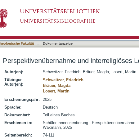
d interreligiöses Lernen
asiert)
heologische Fakultät
→
Dokumentanzeige
Perspektivenübernahme und interreligiöses L
Autor(en):
Schweitzer, Friedrich
;
Bräuer, Magda
;
Losert, Martin
Tübinger
Schweitzer, Friedrich
Autor(en):
Bräuer, Magda
Losert, Martin
Erscheinungsjahr:
2025
Sprache:
Deutsch
Dokumentart:
Teil eines Buches
Erschienen in:
Schüler:innenorientierung - Perspektivenübernahme - I
Waxmann, 2025
Seitenbereich:
74-111