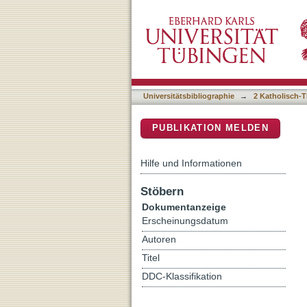
Perspektivenübernahme un
DSpace Repositorium (Manakin b
Universitätsbibliographie
→
2 Katholisch-T
PUBLIKATION MELDEN
Hilfe und Informationen
Stöbern
Dokumentanzeige
Erscheinungsdatum
Autoren
Titel
DDC-Klassifikation