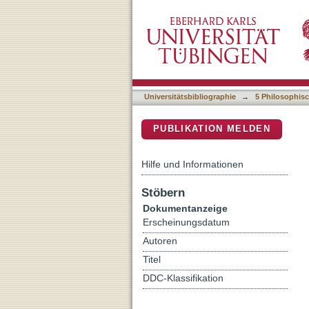
"ein paar Seiten kleiner 
DSpace Repositorium (Manakin b
Universitätsbibliographie
→
5 Philosophisc
PUBLIKATION MELDEN
Hilfe und Informationen
Stöbern
Dokumentanzeige
Erscheinungsdatum
Autoren
Titel
DDC-Klassifikation