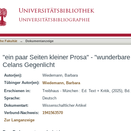
Prosa" - "wunderbare Gedichtchen" : Paul Cela
asiert)
he Fakultät
→
Dokumentanzeige
"ein paar Seiten kleiner Prosa" - "wunderbare
Celans Gegenlicht
Autor(en):
Wiedemann, Barbara
Tübinger Autor(en):
Wiedemann, Barbara
Erschienen in:
Treibhaus - München : Ed. Text + Kritik, (2025), Bd.
Sprache:
Deutsch
Dokumentart:
Wissenschaftlicher Artikel
Verbund-Nachweis:
1941563570
Zur Langanzeige